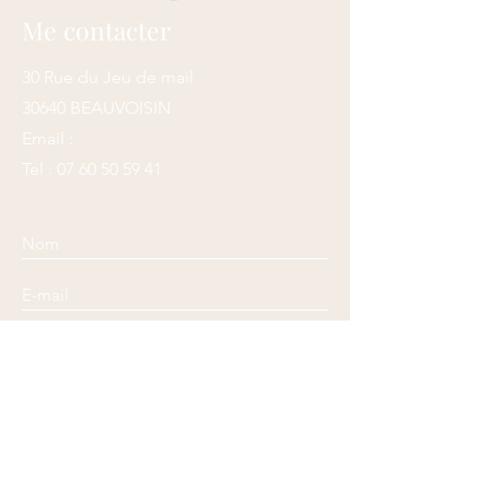
Me contacter
30 Rue du Jeu de mail
30640 BEAUVOISIN
Email :
Tel :
07 60 50 59 41
Envoyer