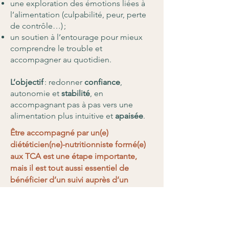
une exploration des émotions liées à
l’alimentation (culpabilité, peur, perte
de contrôle…) ;
un soutien à l’entourage pour mieux
comprendre le trouble et
accompagner au quotidien.
L’objectif
: redonner
confiance
,
autonomie et
stabilité
, en
accompagnant pas à pas vers une
alimentation plus intuitive et
apaisée
.
Être accompagné par un(e)
diététicien(ne)-nutritionniste formé(e)
aux TCA est une étape importante,
mais il est tout aussi essentiel de
bénéficier d’un suivi auprès d’un
professionnel de santé spécialisé dans
les pathologies mentales, comme un
psychologue ou un psychiatre. Les
TCA sont avant tout des troubles