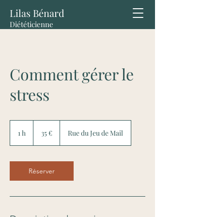
Lilas Bénard
Diététicienne
Diplômée
Comment gérer le
stress
35
euros
1 h
1
35 €
Rue du Jeu de Mail
Réserver