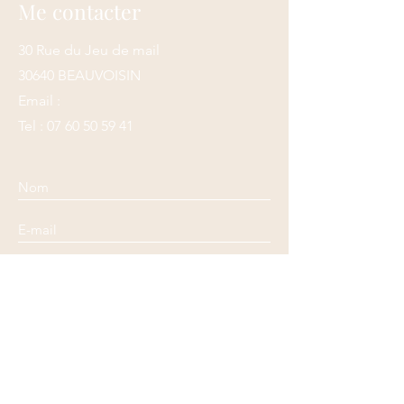
Me contacter
30 Rue du Jeu de mail
30640 BEAUVOISIN
Email :
Tel :
07 60 50 59 41
Envoyer